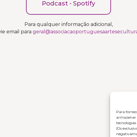
Podcast - Spotify
Para qualquer informação adicional,
ie email para
geral@associacaoportuguesaartesecultura
Para fornec
armazenar e
tecnologia
IDs exclusiv
negativaman